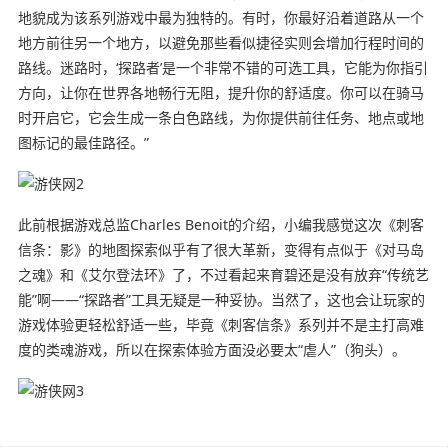
地貌成为该系列游戏中最为独特的。有时，你最好沿着道路从一个
地方前往另一个地方，以避免那些看似捷径实则会增加行程时间的
路线。迷路时，‘探路者’是一个非常不错的可选工具，它能为你指引
方向，让你在世界各地畅行无阻，提升你的舒适度。你可以在骑马
时开启它，它会生成一条白色路线，为你提供前往任务、地点或地
图标记的最佳路径。”
此前根据游戏总监Charles Benoit的介绍，小编我感觉这次《刺客
信条：影》的地图探索似乎有了很大革新，变得有点似于《对马岛
之魂》和《艾尔登法环》了，不过看起来育碧还是没有放弃“传统艺
能”啊——“探路者”工具无疑是一种妥协。当然了，这也会让玩家的
游戏体验更轻松舒适一些，毕竟《刺客信条》系列并不是主打高难
度的类魂游戏，所以在探索体验方面没必要太“虐人”（狗头）。