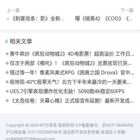
上一篇
下一篇
«
《刺客信条：影》全新任务日志系统「目标板」介绍
曝《暗黑4》《COD》《星空》等Xbox游戏将登陆NS2！
相关文章
黄牛疯炒《疯狂动物城2》4D电影票！超高溢价 工作日也满场
仅次于两部《哪吒》！《疯狂动物城2》总票房现已突破20亿
错过等一年！像素风美式RPG《困兽之国 Drova》官中上线特惠倒计时三天
局地现-40℃极寒天气！北方下半年来最冷的一天要来了！
UE5.7引擎表现爆炸优化无敌！5090跑4K稳定60FPS
《太吾绘卷：天幕心帷》正式版宣布延期！最新开发成果公开
Copyright @ 2026 MT分享库 版权所有
ICP备案编号：京AICP-56456456
沪公网安备 31011202008746号 违法和不良信息举报/未成年人举报：
gz9669903228@gmail.com