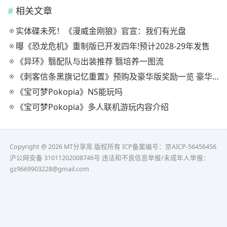
相关文章
实体碟未死！《漫威金刚狼》官宣：我们有光盘
曝《恐龙危机》重制版已开发四年!预计2028-29年发售
《异环》翳配队与出装推荐 翳培养一图流
《刺客信条黑旗记忆重置》预购及豪华版奖励一览 豪华版有什么
《宝可梦Pokopia》NS能玩吗
《宝可梦Pokopia》多人联机游玩内容介绍
Copyright @ 2026 MT分享库 版权所有
ICP备案编号：京AICP-56456456
沪公网安备 31011202008746号 违法和不良信息举报/未成年人举报：
gz9669903228@gmail.com