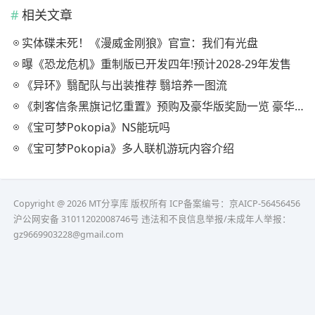
相关文章
实体碟未死！《漫威金刚狼》官宣：我们有光盘
曝《恐龙危机》重制版已开发四年!预计2028-29年发售
《异环》翳配队与出装推荐 翳培养一图流
《刺客信条黑旗记忆重置》预购及豪华版奖励一览 豪华版有什么
《宝可梦Pokopia》NS能玩吗
《宝可梦Pokopia》多人联机游玩内容介绍
Copyright @ 2026 MT分享库 版权所有
ICP备案编号：京AICP-56456456
沪公网安备 31011202008746号 违法和不良信息举报/未成年人举报：
gz9669903228@gmail.com