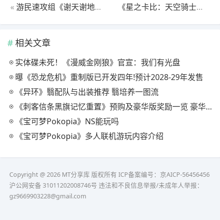
«
游民速攻组《谢天谢地您来了》白金流程攻略
《星之卡比：天空骑士》城市竞赛玩法讲解
相关文章
实体碟未死！《漫威金刚狼》官宣：我们有光盘
曝《恐龙危机》重制版已开发四年!预计2028-29年发售
《异环》翳配队与出装推荐 翳培养一图流
《刺客信条黑旗记忆重置》预购及豪华版奖励一览 豪华版有什么
《宝可梦Pokopia》NS能玩吗
《宝可梦Pokopia》多人联机游玩内容介绍
Copyright @ 2026 MT分享库 版权所有
ICP备案编号：京AICP-56456456
沪公网安备 31011202008746号 违法和不良信息举报/未成年人举报：
gz9669903228@gmail.com