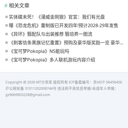
相关文章
实体碟未死！《漫威金刚狼》官宣：我们有光盘
曝《恐龙危机》重制版已开发四年!预计2028-29年发售
《异环》翳配队与出装推荐 翳培养一图流
《刺客信条黑旗记忆重置》预购及豪华版奖励一览 豪华版有什么
《宝可梦Pokopia》NS能玩吗
《宝可梦Pokopia》多人联机游玩内容介绍
Copyright @ 2026 MT分享库 版权所有
ICP备案编号：京AICP-56456456
沪公网安备 31011202008746号 违法和不良信息举报/未成年人举报：
gz9669903228@gmail.com