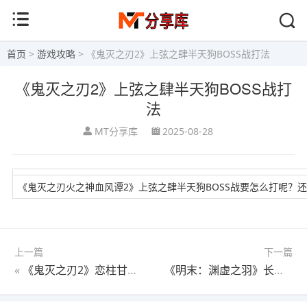
首页
>
游戏攻略
> 《鬼灭之刃2》上弦之肆半天狗BOSS战打法
《鬼灭之刃2》上弦之肆半天狗BOSS战打
法
MT分享库
2025-08-28
《鬼灭之刃火之神血风谭2》上弦之肆半天狗BOSS战要怎么打呢？
上一篇
下一篇
«
《鬼灭之刃2》恋柱甘露寺蜜璃全技能演示
《明末：渊虚之羽》长枪轮椅构筑推荐