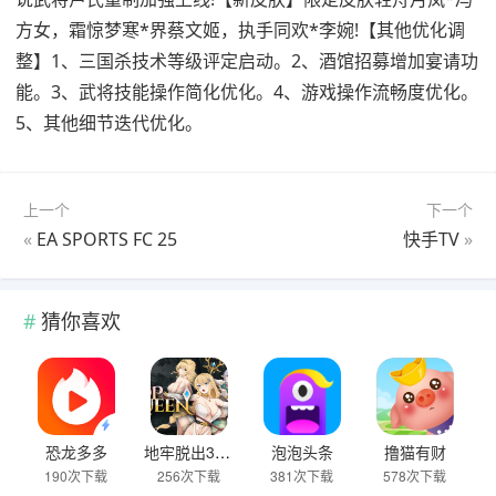
方女，霜惊梦寒*界蔡文姬，执手同欢*李婉!【其他优化调
整】1、三国杀技术等级评定启动。2、酒馆招募增加宴请功
能。3、武将技能操作简化优化。4、游戏操作流畅度优化。
5、其他细节迭代优化。
上一个
下一个
«
EA SPORTS FC 25
快手TV
»
猜你喜欢
恐龙多多
地牢脱出3 轮回女王
泡泡头条
撸猫有财
190次下载
256次下载
381次下载
578次下载