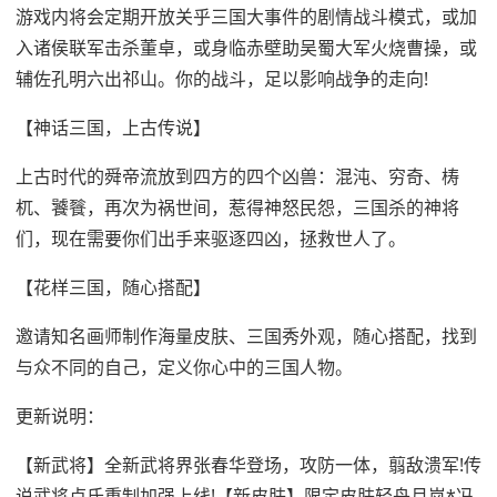
游戏内将会定期开放关乎三国大事件的剧情战斗模式，或加
入诸侯联军击杀董卓，或身临赤壁助吴蜀大军火烧曹操，或
辅佐孔明六出祁山。你的战斗，足以影响战争的走向!
【神话三国，上古传说】
上古时代的舜帝流放到四方的四个凶兽：混沌、穷奇、梼
杌、饕餮，再次为祸世间，惹得神怒民怨，三国杀的神将
们，现在需要你们出手来驱逐四凶，拯救世人了。
【花样三国，随心搭配】
邀请知名画师制作海量皮肤、三国秀外观，随心搭配，找到
与众不同的自己，定义你心中的三国人物。
更新说明：
【新武将】全新武将界张春华登场，攻防一体，翦敌溃军!传
说武将卢氏重制加强上线!【新皮肤】限定皮肤轻舟月岚*冯