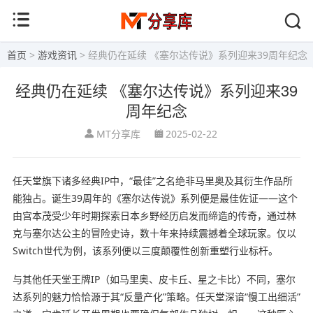
首页
>
游戏资讯
> 经典仍在延续 《塞尔达传说》系列迎来39周年纪念
经典仍在延续 《塞尔达传说》系列迎来39
周年纪念
MT分享库
2025-02-22
任天堂旗下诸多经典IP中，“最佳”之名绝非马里奥及其衍生作品所
能独占。诞生39周年的《塞尔达传说》系列便是最佳佐证——这个
由宫本茂受少年时期探索日本乡野经历启发而缔造的传奇，通过林
克与塞尔达公主的冒险史诗，数十年来持续震撼着全球玩家。仅以
Switch世代为例，该系列便以三度颠覆性创新重塑行业标杆。
与其他任天堂王牌IP（如马里奥、皮卡丘、星之卡比）不同，塞尔
达系列的魅力恰恰源于其“反量产化”策略。任天堂深谙“慢工出细活”