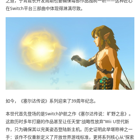
之道，宁肯延长开发周期也要确保每部作品独树一帜——这种匠心
在Switch平台三部曲中体现得淋漓尽致。
如今，《塞尔达传说》系列迎来了39周年纪念。
本世代首先登场的是Switch护航之作《塞尔达传说：旷野之息》。
这款历时多年打磨的作品甚至让任天堂“战略性放弃”Wii U世代新
作，只为确保其以完美姿态登陆新主机。历史证明此举堪称神之一
手：该作不仅重新定义了开放世界游戏标准，更将系列核心从“探索