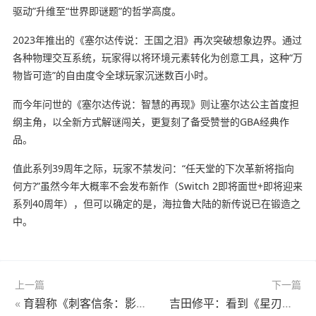
驱动”升维至“世界即谜题”的哲学高度。
2023年推出的《塞尔达传说：王国之泪》再次突破想象边界。通过
各种物理交互系统，玩家得以将环境元素转化为创意工具，这种“万
物皆可造”的自由度令全球玩家沉迷数百小时。
而今年问世的《塞尔达传说：智慧的再现》则让塞尔达公主首度担
纲主角，以全新方式解谜闯关，更复刻了备受赞誉的GBA经典作
品。
值此系列39周年之际，玩家不禁发问：“任天堂的下次革新将指向
何方?”虽然今年大概率不会发布新作（Switch 2即将面世+即将迎来
系列40周年），但可以确定的是，海拉鲁大陆的新传说已在锻造之
中。
上一篇
下一篇
«
育碧称《刺客信条：影》很尊重日本历史：每天都在研究
吉田修平：看到《星刃》项目的一刻就知道必须要拿下