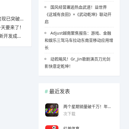
国风经营邂逅热血武道！益世界
《这城有良田》×《武动乾坤》联动开
突破20亿
启
一天要来了！
Adjust越南聚焦报告：游戏、金融
发成果公开
和娱乐三驾马车拉动东南亚移动应用增
长
​​动若飚风！Gr_Jin歌剧演员刀光剑
影快意定乾坤！
最近发表
两个星期销量破千万！年度爆款诞生了 3A看了都眼红
次下载
红单体育