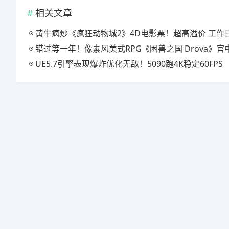
相关文章
黄牛疯炒《疯狂动物城2》4D电影票！超高溢价 工作日也满
错过等一年！像素风美式RPG《困兽之国 Drova》官中上线特惠倒计时三
UE5.7引擎表现爆炸优化无敌！5090跑4K稳定60FPS