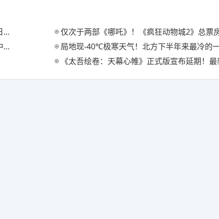
场
仅次于两部《哪吒》！《疯狂动物城2》总票房现已
天
局地现-40℃极寒天气！北方下半年来最冷的
《太吾绘卷：天幕心帷》正式版宣布延期！最新开