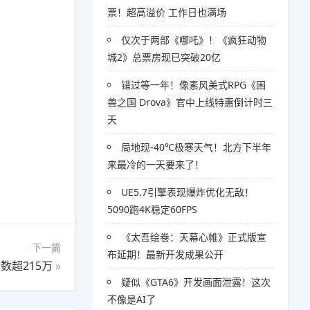
票！超高溢价 工作日也满场
仅次于两部《哪吒》！《疯狂动物
城2》总票房现已突破20亿
错过等一年！像素风美式RPG《困
兽之国 Drova》官中上线特惠倒计时三
天
局地现-40℃极寒天气！北方下半年
来最冷的一天要来了！
UE5.7引擎表现爆炸优化无敌！
5090跑4K稳定60FPS
《太吾绘卷：天幕心帷》正式版宣
下一篇
布延期！最新开发成果公开
数超215万
»
疑似《GTA6》开发画面泄露！这次
不像是AI了