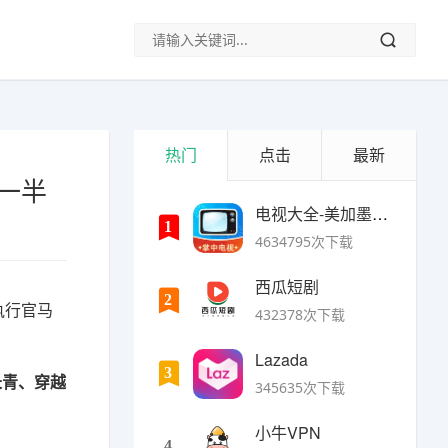
热门
点击
最新
内一半
电视大全-美加墨世界杯
1
4634795次下载
西瓜短剧
2
执行官马
432378次下载
Lazada
3
长青、穿越
345635次下载
小牛VPN
4