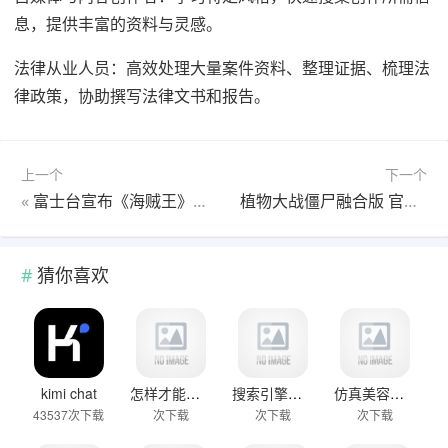
息，提供丰富的资料与灵感。
法律从业人员：高效处理大量案件资料、整理证据、梳理法
律政策，协助撰写法律文书和报告。
上一个
下一个
«
富士台宣布《海贼王》动画将改为深夜播出 观众炸窝18年习惯要变
植物大战僵尸融合版 官网版免费下载
猜你喜欢
kimi chat
怎样才能将网站关键词优化出排名？
搜索引擎不抓取页面 服务器端的五个问题
仿真美容硅胶假肢，3D技术真假难辨
43537次下载
次下载
次下载
次下载