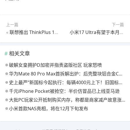
上一篇
下一篇
«
联想推出 ThinkPlus 100W GaN 充电器，配备三个端口和双 100W USB-C 输出。
小米17 Ultra有望于本月发布，并配备升级版徕卡镜头。预计会在12月中下旬出货
相关文章
破解女皇拥护D加密并指责盗版社区 玩家怒喷
华为Mate 80 Pro Max首拆解出炉：后壳整块铝合金CNC打造 主板集成度超高
史上最严”新国标今起执行：每辆4000元上下！旧国标电动自行车停售停止上牌，已买上牌不会强制淘汰。
千元iPhone Pocket被抢空：半价仿冒品已上线亚马逊
大批PC玩家公开抵制购买内存，称都是商家减产故意涨价 真相扎心了
小米首款NAS亮相，将在12月下旬发布