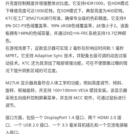
升亮度控制精度并增强整体对比度。它支持HDR1000，在HDR模式
下峰值亮度可达1000尼特。在SDR模式下，典型亮度为400尼特。
KTC在工厂对M27U6进行校准，确保专业级的色彩精度。它支持9
8% DCI-P3色域覆盖率、99% sRGB色域覆盖率，ΔE值小于2。该面
板拥有148%的色域容量，并通过8位+Hi-FRC系统支持10.7亿种颜
色。
在游戏场景下，这款显示器可实现 2 毫秒灰阶响应时间和 1 毫秒
MPRT。它支持 Adaptive Sync 技术，并配备五级可调的动态过驱
动技术。KTC 还为其添加了暗部增强功能，可在不使图像过曝的情
况下提升阴影区域的可见度。
M27U6 显示器具备符合人体工学的功能，例如高度调节、倾斜、
旋转、枢轴旋转，并支持 100×100mm VESA 壁挂安装。该显示器
采用五向摇杆控制屏幕菜单，并支持 MCC 软件，可通过鼠标进行
调节。
接口方面，包括一个 DisplayPort 1.4 接口、两个 HDMI 2.0 接
口、一个 USB 2.0 接口、一个 3.5 毫米耳机插孔和一个交流电源输
入接口。