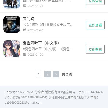
该作是《战神3》的正统续作，官方正式名称为“God of War”，并没有数字序号，也代表了该系列在原作基础上的重启。 很久以前，因为希腊神话中的战神阿瑞斯的策略，奎托斯（Kratos）失去了最爱的家人。愤怒的奎托斯开……
立即查看
2025-01-21
看门狗
《看门狗》游戏背景设立于高度信息化的芝加哥，而这座城市的科技和各种信息由中央控制系统（CTOS）所掌控。玩家在游戏中将扮演艾登·皮尔斯(Aiden Pearce)，作为一名天才黑客和曾经的恶徒，他过去的犯罪行为曾导致……
立即查看
2025-01-20
夏色四叶草（中文版）
#夏色四叶草（中文版） 《夏色四叶草》是一款恋爱系互动小说。在这个夏季，你来到了三姊妹的老家担任家政，在这段时间将会与她们互相了解并展开的事件与剧情，而当然……除了她们以外，你的上司也会过来协助你。 游……
立即查看
2025-01-20
1
2
>
共 2 页
Copyright @ 2026 MT分享库 版权所有
ICP备案编号：京AICP-56456456
沪公网安备 31011202008746号 违法和不良信息举报/未成年人举报：
gz9669903228@gmail.com