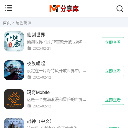
首页
> 角色扮演
仙剑世界
仙剑世界-仙剑IP首款开放世界RPG 《仙剑世界》是仙剑IP首款开放世界大作，在故事上传承仙剑独特的韵味，讲述仙剑历33年的全新故事。玩家将操作主角角色，和历代仙剑主角重逢，体验仙剑味道的五灵仙术战斗，自由探……
立即查看
2025-02-21
夜族崛起
设定在一片哥特风开放世界中。经过几个世纪的沉睡，你作为一名虚弱的吸血鬼醒来。你需要寻找血液以恢复体力，同时躲避烈日以求生存。重建你的城堡和吸血鬼帝国，将人类变成你忠诚的仆人。你可以单人探索和打斗，或……
立即查看
2025-02-12
玛奇Mobile
这是一个充满浪漫和冒险的世界。 你小时候祖母告诉你的古老传说变成了一个新的故事，在冒险家的眼前展开
立即查看
2025-02-12
战神（中文）